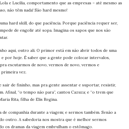
s Lola e Lucília, comportamento que as empresas – até mesmo as
enso, não têm nada! São hard mesmo!
ma hard skill, do que paciência. Porque paciência requer ser,
mpede de engolir até sopa. Imagina os sapos que nos são
ntar.
ho aqui, outro ali. O primor está em não abrir todos de uma
e por hoje. É saber que a gente pode colocar intervalos,
 pra escutarmos de novo, vermos de novo, vermos e
 primeira vez.
air de fininho, mas pra gente assentar e suportar, resistir,
m. Afinal, “o tempo não para”, cantou Cazuza; e “o trem que
ia Rita, filha de Elis Regina.
za de companhia durante a viagem; e sermos também. Senão a
 do outro. A sabedoria nos mostra que é melhor sermos
ando os dramas da viagem embrulham o estômago.