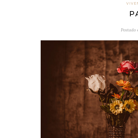
VIVE
P
Postado