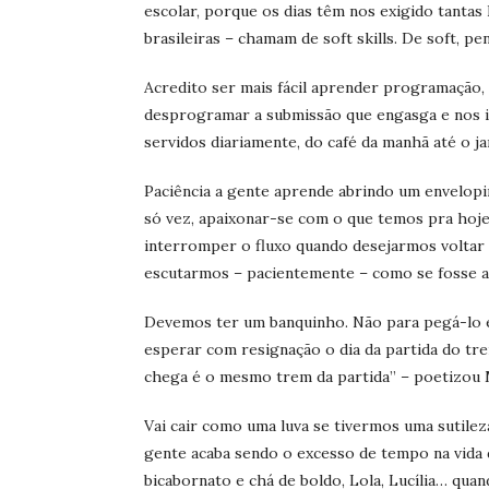
escolar, porque os dias têm nos exigido tanta
brasileiras – chamam de soft skills. De soft, p
Acredito ser mais fácil aprender programação, u
desprogramar a submissão que engasga e nos i
servidos diariamente, do café da manhã até o ja
Paciência a gente aprende abrindo um envelopin
só vez, apaixonar-se com o que temos pra hoje 
interromper o fluxo quando desejarmos voltar
escutarmos – pacientemente – como se fosse a
Devemos ter um banquinho. Não para pegá-lo e s
esperar com resignação o dia da partida do tre
chega é o mesmo trem da partida” – poetizou Mar
Vai cair como uma luva se tivermos uma sutile
gente acaba sendo o excesso de tempo na vida
bicabornato e chá de boldo, Lola, Lucília… qu