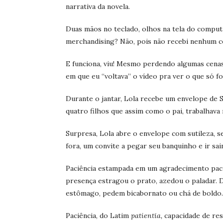
narrativa da novela.
Duas mãos no teclado, olhos na tela do computa
merchandising? Não, pois não recebi nenhum co
E funciona, viu! Mesmo perdendo algumas cena
em que eu “voltava” o vídeo pra ver o que só fo
Durante o jantar, Lola recebe um envelope de S
quatro filhos que assim como o pai, trabalhava n
Surpresa, Lola abre o envelope com sutileza, 
fora, um convite a pegar seu banquinho e ir sain
Paciência estampada em um agradecimento paci
presença estragou o prato, azedou o paladar. 
estômago, pedem bicabornato ou chá de boldo.
Paciência, do Latim
patientĭa,
capacidade de res