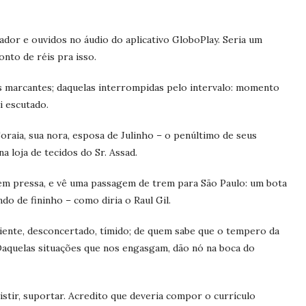
dor e ouvidos no áudio do aplicativo GloboPlay. Seria um
nto de réis pra isso.
s marcantes; daquelas interrompidas pelo intervalo: momento
i escutado.
oraia, sua nora, esposa de Julinho – o penúltimo de seus
a loja de tecidos do Sr. Assad.
sem pressa, e vê uma passagem de trem para São Paulo: um bota
do de fininho – como diria o Raul Gil.
ente, desconcertado, tímido; de quem sabe que o tempero da
Daquelas situações que nos engasgam, dão nó na boca do
istir, suportar. Acredito que deveria compor o currículo