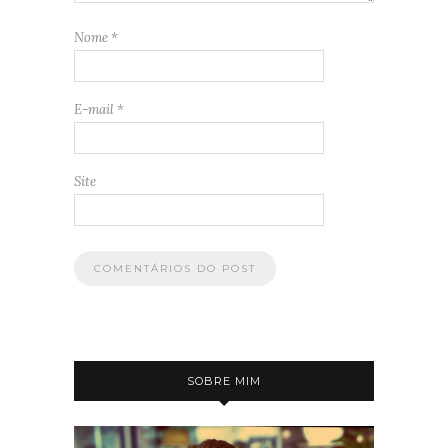
Nome
*
E-mail
*
Site
SOBRE MIM