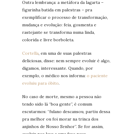
Outra lembrança: a metáfora da lagarta –
figurinha batida em palestras – pra
exemplificar o processo de transformação,
mudança e evolução: feia, gosmenta e
rastejante se transforma numa linda,
colorida e livre borboleta.
Cortella
, em uma de suas palestras
deliciosas, disse: nem sempre evoluir é algo,
digamos, interessante. Quando, por
exemplo, o médico nos informa:
o paciente
evoluiu para óbito
.
No caso de morte, mesmo a pessoa não
tendo sido lá “boa gente”, é comum
escutarmos: “fulano descansou, partiu dessa
pra melhor ou foi morar na trinca dos
anjinhos de Nosso Senhor”. Se for assim,
evoluir nos leva a uma fase nova,