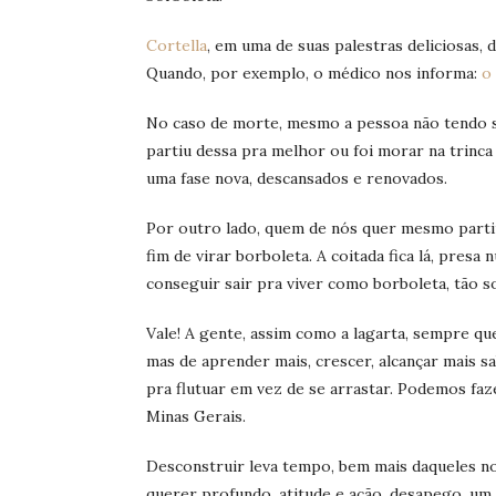
Cortella
, em uma de suas palestras deliciosas, 
Quando, por exemplo, o médico nos informa:
o
No caso de morte, mesmo a pessoa não tendo si
partiu dessa pra melhor ou foi morar na trinca 
uma fase nova, descansados e renovados.
Por outro lado, quem de nós quer mesmo partir
fim de virar borboleta. A coitada fica lá, pres
conseguir sair pra viver como borboleta, tão so
Vale! A gente, assim como a lagarta, sempre qu
mas de aprender mais, crescer, alcançar mais sa
pra flutuar em vez de se arrastar. Podemos faze
Minas Gerais.
Desconstruir leva tempo, bem mais daqueles no
querer profundo, atitude e ação, desapego, um