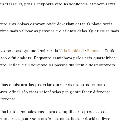
cisei fazê-la, pois a resposta veio na sequência: também seria
ento e as coisas estavam onde deveriam estar. O plano seria
ima mais valiosa: as pessoas e o talento delas. Quer coisa mais
vo, só consegui me lembrar da
Vida líquida
de
Baumam
. Então,
saco e fui embora. Enquanto caminhava pelos seis quarteirões
feito: refleti e fui deixando os passos diluírem e desmontarem
as e misturá-las pra criar outra coisa, sem, no entanto,
es. Afinal, são ricas referências pra gente fazer diferente:
iferente.
inha batida em palestras – pra exemplificar o processo de
ta e rastejante se transforma numa linda, colorida e livre