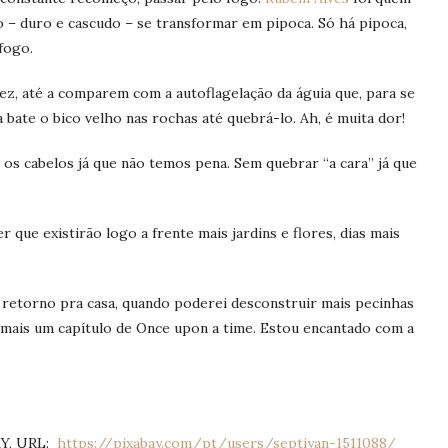
 – duro e cascudo – se transformar em pipoca. Só há pipoca,
fogo.
ez, até a comparem com a autoflagelação da águia que, para se
 bate o bico velho nas rochas até quebrá-lo. Ah, é muita dor!
os cabelos já que não temos pena. Sem quebrar “a cara” já que
 que existirão logo a frente mais jardins e flores, dias mais
o retorno pra casa, quando poderei desconstruir mais pecinhas
 mais um capítulo de Once upon a time. Estou encantado com a
Y, URL:
https://pixabay.com/pt/users/septiyan-1511088/