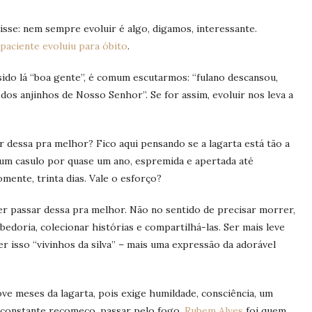
disse: nem sempre evoluir é algo, digamos, interessante.
 paciente evoluiu para óbito
.
do lá “boa gente”, é comum escutarmos: “fulano descansou,
dos anjinhos de Nosso Senhor”. Se for assim, evoluir nos leva a
 dessa pra melhor? Fico aqui pensando se a lagarta está tão a
a num casulo por quase um ano, espremida e apertada até
mente, trinta dias. Vale o esforço?
er passar dessa pra melhor. Não no sentido de precisar morrer,
bedoria, colecionar histórias e compartilhá-las. Ser mais leve
r isso “vivinhos da silva” – mais uma expressão da adorável
ve meses da lagarta, pois exige humildade, consciência, um
 constante recomeço, passar pelo fogo.
Rubem Alves
foi quem