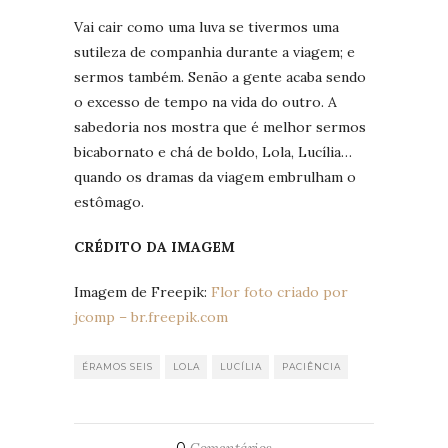
Vai cair como uma luva se tivermos uma
sutileza de companhia durante a viagem; e
sermos também. Senão a gente acaba sendo
o excesso de tempo na vida do outro. A
sabedoria nos mostra que é melhor sermos
bicabornato e chá de boldo, Lola, Lucília…
quando os dramas da viagem embrulham o
estômago.
CRÉDITO DA IMAGEM
Imagem de Freepik:
Flor foto criado por
jcomp – br.freepik.com
ÉRAMOS SEIS
LOLA
LUCÍLIA
PACIÊNCIA
0
Comentários