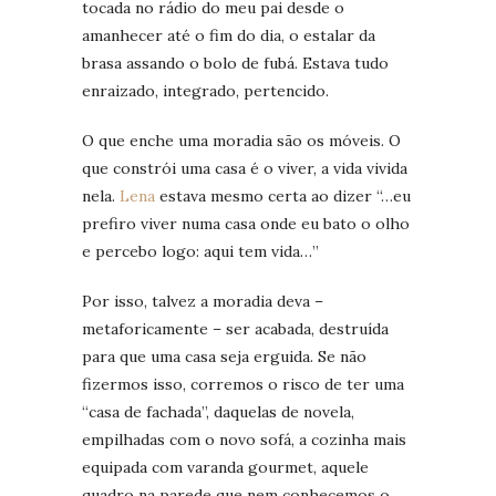
tocada no rádio do meu pai desde o
amanhecer até o fim do dia, o estalar da
brasa assando o bolo de fubá. Estava tudo
enraizado, integrado, pertencido.
O que enche uma moradia são os móveis. O
que constrói uma casa é o viver, a vida vivida
nela.
Lena
estava mesmo certa ao dizer “…eu
prefiro viver numa casa onde eu bato o olho
e percebo logo: aqui tem vida…”
Por isso, talvez a moradia deva –
metaforicamente – ser acabada, destruída
para que uma casa seja erguida. Se não
fizermos isso, corremos o risco de ter uma
“casa de fachada”, daquelas de novela,
empilhadas com o novo sofá, a cozinha mais
equipada com varanda gourmet, aquele
quadro na parede que nem conhecemos o