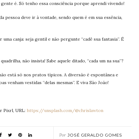
 gente é. Só tenho essa consciência porque aprendi vivendo!
da pessoa deve ir à vontade, sendo quem é em sua essência,
 uma canja: seja gentil e não pergunte “cadê sua fantasia”. É
quadrilha, não insista! Sabe aquele ditado, “cada um na sua”?
não está só nos pratos típicos. A diversão é espontânea e
as venham vestidas “delas mesmas”. E viva São João!
Pixrl, URL:
https://unsplash.com/@chrislawton
Por
JOSÉ GERALDO GOMES