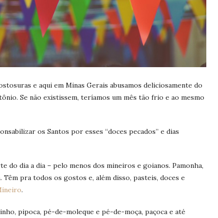
 gostosuras e aqui em Minas Gerais abusamos deliciosamente do
ntônio. Se não existissem, teríamos um mês tão frio e ao mesmo
nsabilizar os Santos por esses “doces pecados” e dias
o.
te do dia a dia – pelo menos dos mineiros e goianos. Pamonha,
a. Têm pra todos os gostos e, além disso, pasteis, doces e
ineiro
.
tinho, pipoca, pé-de-moleque e pé-de-moça, paçoca e até