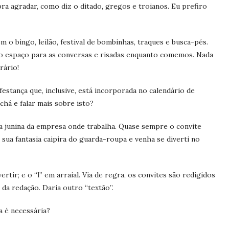
a agradar, como diz o ditado, gregos e troianos. Eu prefiro
 o bingo, leilão, festival de bombinhas, traques e busca-pés.
o espaço para as conversas e risadas enquanto comemos. Nada
rário!
estança que, inclusive, está incorporada no calendário de
chá e falar mais sobre isto?
a junina da empresa onde trabalha. Quase sempre o convite
sua fantasia caipira do guarda-roupa e venha se diverti no
ertir; e o “l” em arraial. Via de regra, os convites são redigidos
da redação. Daria outro “textão”.
ia é necessária?