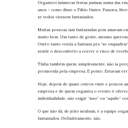
Organizei inúmeras festas juninas numa das em
anos – como disse o Fábio Júnior. Passava, lite
se todos viessem fantasiados.
Muitas pessoas iam fantasiadas pois amavam ent
muito bem. Um tanto de gente, mesmo querendo 
Outro tanto vestia a fantasia pra “se enquadra
sentir o desconforto a correr o risco de rece
Tinha também quem, simplesmente, não ia porqu
promovida pela empresa. E ponto. Estavam err
Hoje, depois de quase outros vinte e poucos a
empresa e de quem organiza o evento é oferece
individualidade, não exigir “isso” ou “aquilo” 
O que não dá, de jeito nenhum, é a equipe organ
fantasiados. Definitivamente, não.