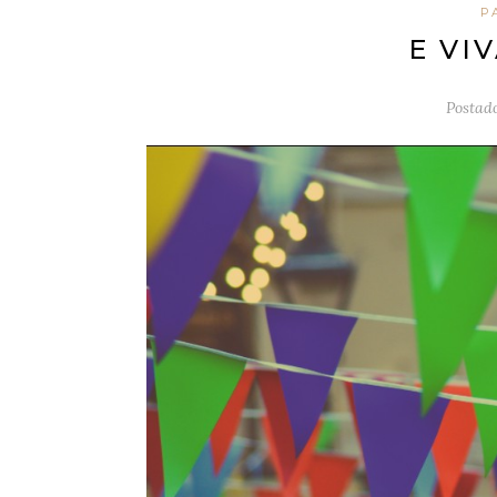
P
E VI
Postad