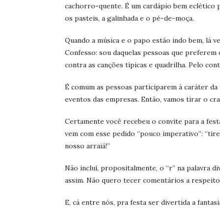
cachorro-quente. É um cardápio bem eclético pr
os pasteis, a galinhada e o pé-de-moça.
Quando a música e o papo estão indo bem, lá vem
Confesso: sou daquelas pessoas que preferem 
contra as canções típicas e quadrilha. Pelo cont
É comum as pessoas participarem à caráter da f
eventos das empresas. Então, vamos tirar o cra
Certamente você recebeu o convite para a fest
vem com esse pedido “pouco imperativo”: “tire 
nosso arraiá!”
Não incluí, propositalmente, o “r” na palavra div
assim. Não quero tecer comentários a respeito 
E, cá entre nós, pra festa ser divertida a fantas