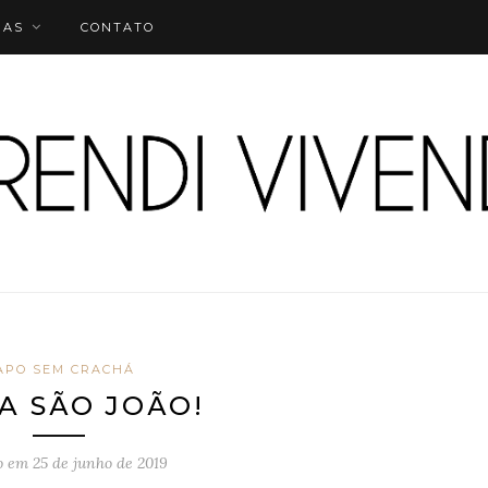
IAS
CONTATO
APO SEM CRACHÁ
VA SÃO JOÃO!
o em
25 de junho de 2019