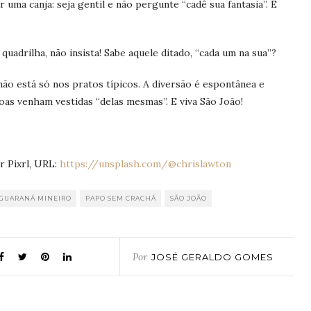
 uma canja: seja gentil e não pergunte “cadê sua fantasia”. É
quadrilha, não insista! Sabe aquele ditado, “cada um na sua”?
não está só nos pratos típicos. A diversão é espontânea e
as venham vestidas “delas mesmas”. E viva São João!
Pixrl, URL:
https://unsplash.com/@chrislawton
GUARANÁ MINEIRO
PAPO SEM CRACHÁ
SÃO JOÃO
Por
JOSÉ GERALDO GOMES