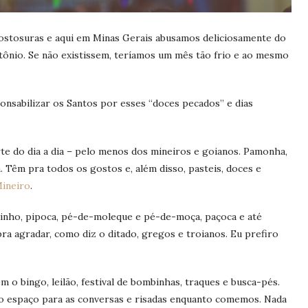
 gostosuras e aqui em Minas Gerais abusamos deliciosamente do
ntônio. Se não existissem, teríamos um mês tão frio e ao mesmo
nsabilizar os Santos por esses “doces pecados” e dias
o.
te do dia a dia – pelo menos dos mineiros e goianos. Pamonha,
a. Têm pra todos os gostos e, além disso, pasteis, doces e
ineiro
.
tinho, pipoca, pé-de-moleque e pé-de-moça, paçoca e até
a agradar, como diz o ditado, gregos e troianos. Eu prefiro
 o bingo, leilão, festival de bombinhas, traques e busca-pés.
o espaço para as conversas e risadas enquanto comemos. Nada