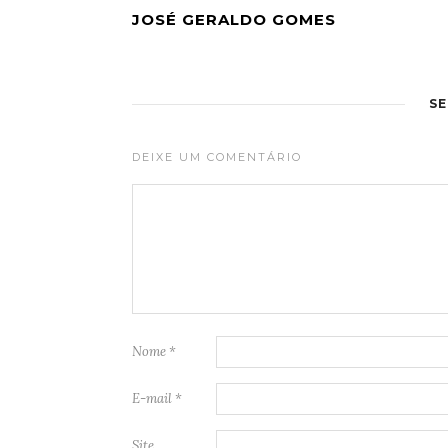
JOSÉ GERALDO GOMES
S
DEIXE UM COMENTÁRIO
Nome
*
E-mail
*
Site