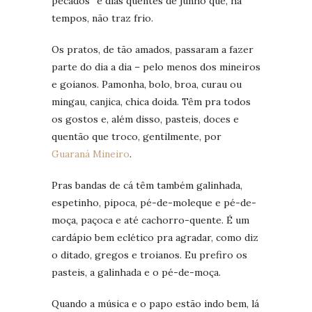
pecados” e dias quentes de junho que, há
tempos, não traz frio.
Os pratos, de tão amados, passaram a fazer
parte do dia a dia – pelo menos dos mineiros
e goianos. Pamonha, bolo, broa, curau ou
mingau, canjica, chica doida. Têm pra todos
os gostos e, além disso, pasteis, doces e
quentão que troco, gentilmente, por
Guaraná Mineiro
.
Pras bandas de cá têm também galinhada,
espetinho, pipoca, pé-de-moleque e pé-de-
moça, paçoca e até cachorro-quente. É um
cardápio bem eclético pra agradar, como diz
o ditado, gregos e troianos. Eu prefiro os
pasteis, a galinhada e o pé-de-moça.
Quando a música e o papo estão indo bem, lá